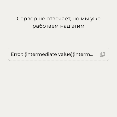
Сервер не отвечает, но мы уже
работаем над этим
Error: (intermediate value)(intermediate value)(intermediate value).replaceAll is not a function