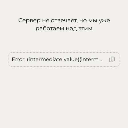
Сервер не отвечает, но мы уже
работаем над этим
Error: (intermediate value)(intermediate value)(intermediate value).replaceAll is not a function