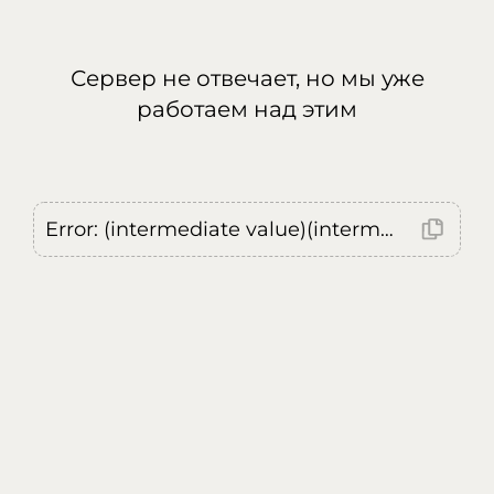
Сервер не отвечает, но мы уже
работаем над этим
Error: (intermediate value)(intermediate value)(intermediate value).replaceAll is not a function