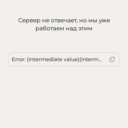
Сервер не отвечает, но мы уже
работаем над этим
Error: (intermediate value)(intermediate value)(intermediate value).replaceAll is not a function