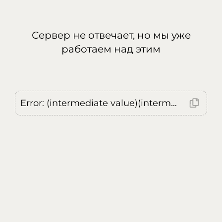
Сервер не отвечает, но мы уже
работаем над этим
Error: (intermediate value)(intermediate value)(intermediate value).replaceAll is not a function