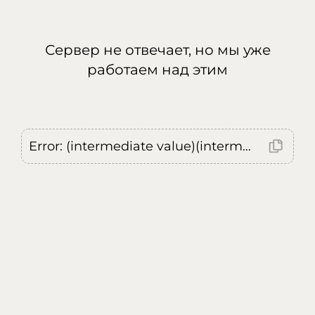
Сервер не отвечает, но мы уже
работаем над этим
Error: (intermediate value)(intermediate value)(intermediate value).replaceAll is not a function