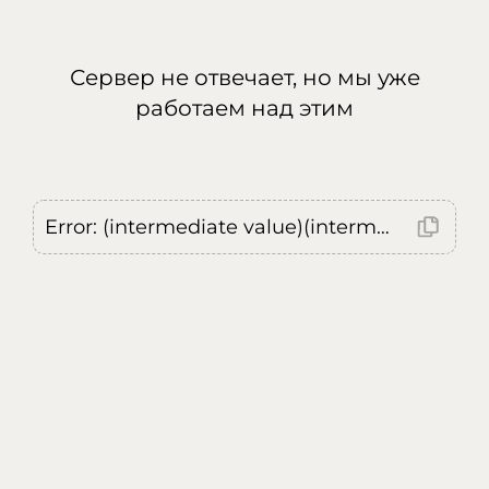
Сервер не отвечает, но мы уже
работаем над этим
Error: (intermediate value)(intermediate value)(intermediate value).replaceAll is not a function