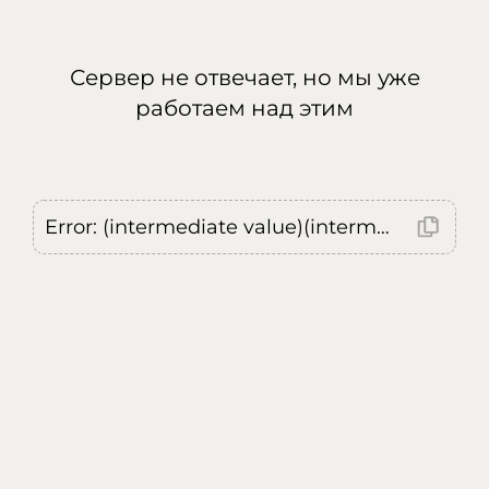
Сервер не отвечает, но мы уже
работаем над этим
Error: (intermediate value)(intermediate value)(intermediate value).replaceAll is not a function