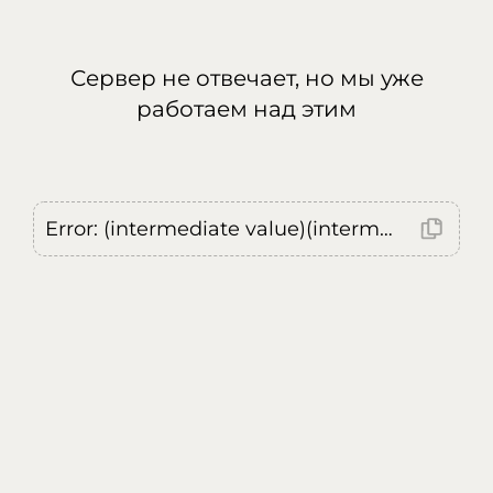
Сервер не отвечает, но мы уже
работаем над этим
Error: (intermediate value)(intermediate value)(intermediate value).replaceAll is not a function