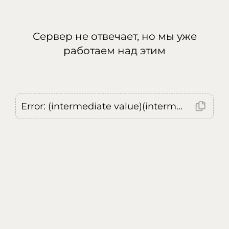
Сервер не отвечает, но мы уже
работаем над этим
Error: (intermediate value)(intermediate value)(intermediate value).replaceAll is not a function