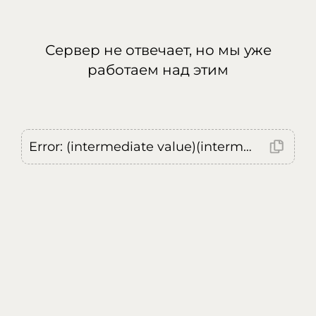
Сервер не отвечает, но мы уже
работаем над этим
Error: (intermediate value)(intermediate value)(intermediate value).replaceAll is not a function