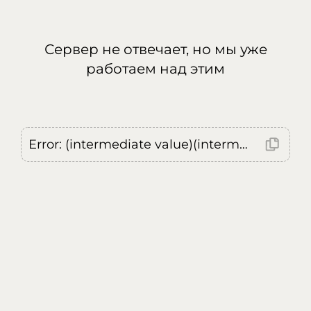
Сервер не отвечает, но мы уже
работаем над этим
Error: (intermediate value)(intermediate value)(intermediate value).replaceAll is not a function